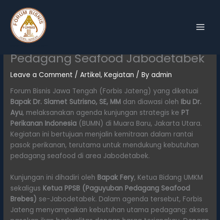
Skip
Forum Bisnis Jawa Tengah
to
content
Kunjungi PT Perikanan Indonesia:
Perkuat Distribusi Ikan untuk
www.forbisjateng.com
Pedagang Seafood Jabodetabek
Leave a Comment
/
Artikel
,
Kegiatan
/ By
admin
Forum Bisnis Jawa Tengah (Forbis Jateng) yang diketuai
Bapak Dr. Slamet Sutrisno, SE, MM
dan diawasi oleh
Ibu Dr.
Ayu
, melaksanakan agenda kunjungan strategis ke
PT
Perikanan Indonesia
(BUMN) di Muara Baru, Jakarta Utara.
Kegiatan ini bertujuan menjalin kemitraan dalam rantai
pasok perikanan, terutama untuk mendukung kebutuhan
pedagang seafood di area Jabodetabek.
Kunjungan ini dihadiri oleh
Bapak Fery
, Ketua Bidang UMKM
sekaligus
Ketua PPSB (Paguyuban Pedagang Seafood
Brebes)
se-Jabodetabek. Dalam agenda tersebut, Forbis
Jateng menyampaikan kebutuhan utama pedagang: akses