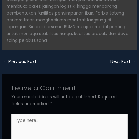
membuka akses jaringan logistik, hingga mendorong
pembentukan fasilitas penyimpanan ikan, Forbis Jateng
berkomitmen menghadirkan manfaat langsung di
lapangan. Sinergi bersama BUMN menjadi modal penting
untuk menjaga stabilitas harga, kualitas produk, dan daya
saing pelaku usaha.
←
Previous Post
Next Post
→
Leave a Comment
Your email address will not be published.
Required
fields are marked
*
Type
here..