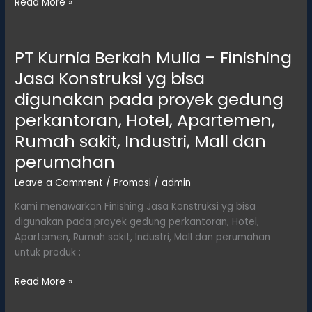
Forum
Read More »
Bisnis
Jawa
Tengah
PT Kurnia Berkah Mulia – Finishing
Meresmikan
Jasa Konstruksi yg bisa
Pembukaan
Kopi
digunakan pada proyek gedung
Sedjawat
perkantoran, Hotel, Apartemen,
Point
Rumah sakit, Industri, Mall dan
di
Rawa
perumahan
Mangun
Leave a Comment
/
Promosi
/
admin
Kami menawarkan Finishing Jasa Konstruksi yg bisa
digunakan pada proyek gedung perkantoran, Hotel,
Apartemen, Rumah sakit, Industri, Mall dan perumahan
untuk produk :
PT
Read More »
Kurnia
Berkah