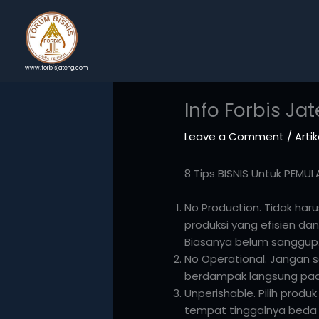
Skip
to
content
www.forbisjateng.com
Info Forbis Ja
Leave a Comment
/
Artik
8 Tips BISNIS Untuk PEMUL
No Production. Tidak haru
produksi yang efisien d
Biasanya belum sanggup
No Operational. Jangan sa
berdampak langsung pad
Unperishable. Pilih prod
tempat tinggalnya beda k