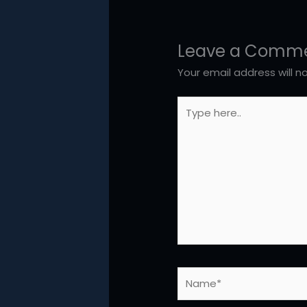
Leave a Comm
Your email address will n
Type
here..
Name*