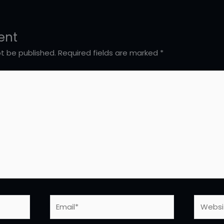
ent
ot be published.
Required fields are marked
*
Email*
Websit