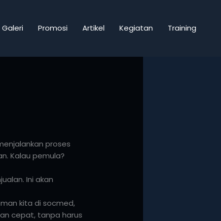
Galeri
Promosi
Artikel
Kegiatan
Training
k menjalankan proses
n. Kalau pemula?
ualan. Ini akan
eman kita di socmed,
dan cepat, tanpa harus