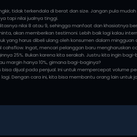
ongkir, tidak terkendala di berat dan size. Jangan pula mudah
a tapi nilai jualnya tinggi.
alitasnya nilai 8 atau 9, sehingga manfaat dan khasiatnya be
nta, akan memberikan testimoni. Lebih baik lagi kalau inter
oduk yang harus dibeli ulang oleh konsumen dalam mingguan a
cahsflow. Ingat, mencari pelanggan baru mengharuskan cost 6
innya 25%. Bukan karena kita serakah. Justru kita ingin bag
Kalau margin hanya 10%, gimana bagi-baginya?
rus bisa dijual pada penjual. Ini untuk mempercepat volume p
lagi. Dengan cara ini, kita bisa membantu orang lain untuk 