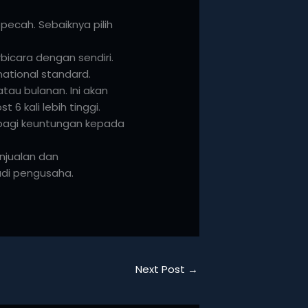
 pecah. Sebaiknya pilih
rbicara dengan sendiri.
national standard.
tau bulanan. Ini akan
 kali lebih tinggi.
i-bagi keuntungan kepada
enjualan dan
jadi pengusaha.
Next Post
→