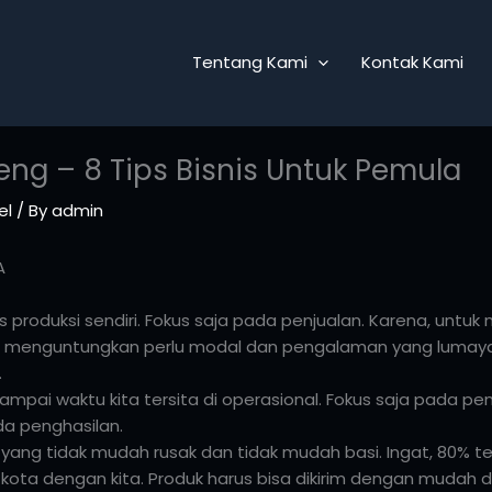
Tentang Kami
Kontak Kami
teng – 8 Tips Bisnis Untuk Pemula
el
/ By
admin
A
s produksi sendiri. Fokus saja pada penjualan. Karena, untu
an menguntungkan perlu modal dan pengalaman yang lumaya
.
mpai waktu kita tersita di operasional. Fokus saja pada penj
a penghasilan.
uk yang tidak mudah rusak dan tidak mudah basi. Ingat, 80% t
ota dengan kita. Produk harus bisa dikirim dengan mudah 