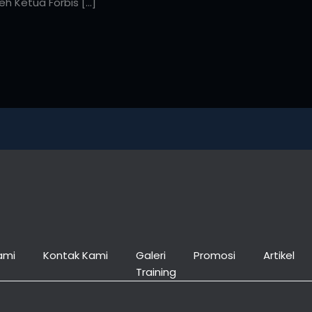
eh Ketua Forbis […]
ami
Kontak Kami
Galeri
Promosi
Artikel
Training