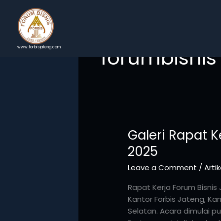
Skip
to
content
forumbisnis
www.forbisjateng.com
Galeri Rapat 
2025
Leave a Comment
/
Artik
Rapat Kerja Forum Bisnis
Kantor Forbis Jateng, Kan
Selatan. Acara dimulai pu